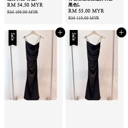
Sale
RM 54.50 MYR
Regular
黑色L
Sale
RM 55.00 MYR
Regular
price
price
RM 109.00 MYR
price
price
RM 110.00 MYR
Sale
Sale