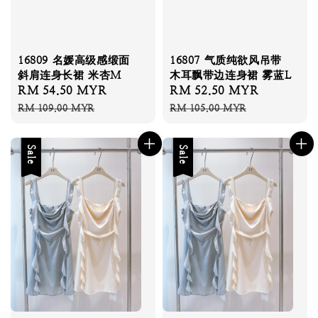
16809 名媛高级感缎面
16807 气质纯欲风吊带
斜肩连身长裙 米杏M
木耳飘带边连身裙 雾蓝L
Sale
RM 54.50 MYR
Regular
Sale
RM 52.50 MYR
Regular
price
price
price
price
RM 109.00 MYR
RM 105.00 MYR
Sale
Sale