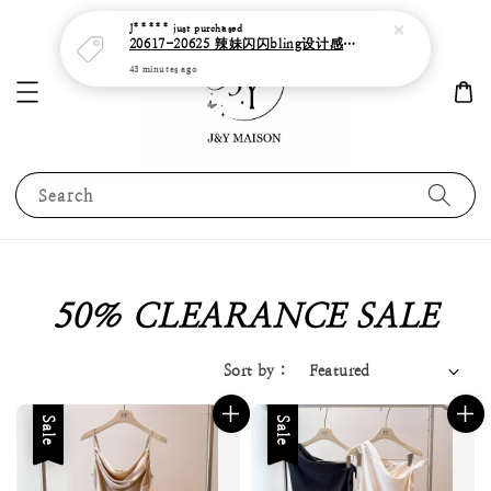
Search
50％ CLEARANCE SALE
Sort by :
Sale
Sale