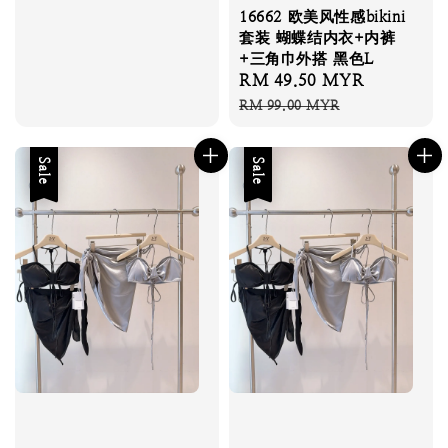
16662 欧美风性感bikini
套装 蝴蝶结内衣+内裤
+三角巾外搭 黑色L
Sale
RM 49.50 MYR
Regular
price
price
RM 99.00 MYR
Sale
Sale