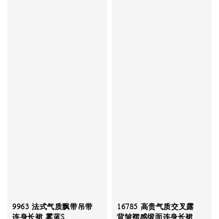
9963 法式气质飘带吊带
16785 高贵气质交叉露
连身长裙 雾蓝S
背皱褶感缎面连身长裙